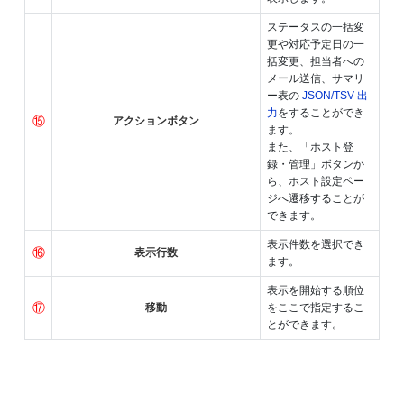
ステータスの一括変
更や対応予定日の一
括変更、担当者への
メール送信、サマリ
ー表の
JSON/TSV 出
力
をすることができ
⑮
アクションボタン
ます。
また、「ホスト登
録・管理」ボタンか
ら、ホスト設定ペー
ジへ遷移することが
できます。
表示件数を選択でき
⑯
表示行数
ます。
表示を開始する順位
⑰
移動
をここで指定するこ
とができます。