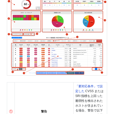
「要対応条件」で設
定した
CVSS または
SRI 指標を上回った
脆弱性を検出された
ホストが含まれてい
る場合、警告で以下
①
警告