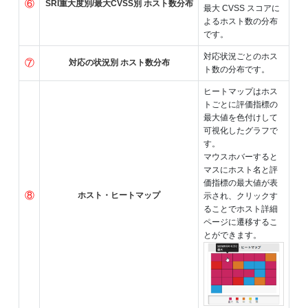
⑥
SRI重大度別/最大CVSS別 ホスト数分布
最大 CVSS スコアに
よるホスト数の分布
です。
対応状況ごとのホス
⑦
対応の状況別 ホスト数分布
ト数の分布です。
ヒートマップはホス
トごとに評価指標の
最大値を色付けして
可視化したグラフで
す。
マウスホバーすると
マスにホスト名と評
価指標の最大値が表
⑧
ホスト・ヒートマップ
示され、クリックす
ることでホスト詳細
ページに遷移するこ
とができます。