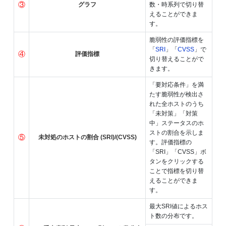
③
グラフ
数・時系列で切り替
えることができま
す。
脆弱性の評価指標を
「
SRI
」「
CVSS
」で
④
評価指標
切り替えることがで
きます。
「要対応条件」を満
たす脆弱性が検出さ
れた全ホストのうち
「未対策」「対策
中」ステータスのホ
ストの割合を示しま
⑤
未対処のホストの割合 (SRI)/(CVSS)
す。評価指標の
「SRI」「CVSS」ボ
タンをクリックする
ことで指標を切り替
えることができま
す。
最大SRI値によるホス
ト数の分布です。