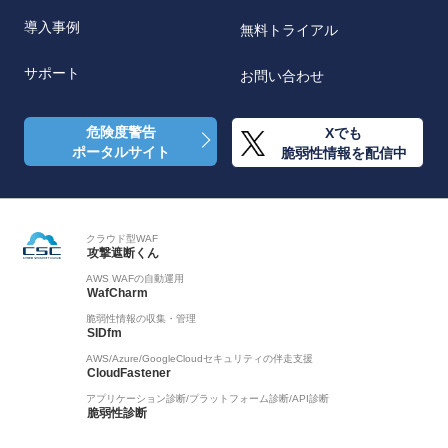
導入事例
無料トライアル
サポート
お問い合わせ
危険度警告
Xでも
ポータルサイト
脆弱性情報を配信中
クラウド型WAF
攻撃遮断くん
AWS WAFの自動運用
WafCharm
脆弱性情報の収集・管理
SIDfm
AWS/Azure/GoogleCloudセキュリティの伴走支援
CloudFastener
アプリケーション診断/プラットフォーム診断/API診断
脆弱性診断