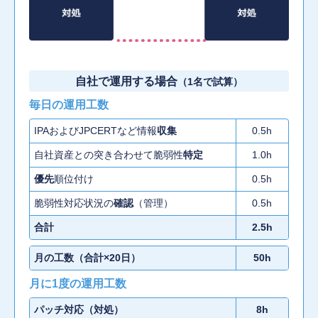
自社で運用する場合
（1名で試算）
毎日の運用工数
IPAおよびJPCERTなど情報
収集
0.5h
自社資産との突き合わせて脆弱性
特定
1.0h
優先
順位付け
0.5h
脆弱性対応状況の
確認
（管理）
0.5h
合計
2.5h
月の工数（合計×20日）
50h
月に1度の運用工数
パッチ対応（対処）
8h