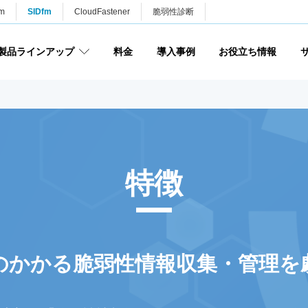
m
SIDfm
CloudFastener
脆弱性診断
製品ラインアップ
料金
導入事例
お役立ち情報
特徴
のかかる
脆弱性情報収集・管理を