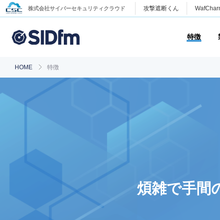
攻撃遮断くん
WafChar
株式会社サイバーセキュリティクラウド
特徴
HOME
特徴
煩雑で手間