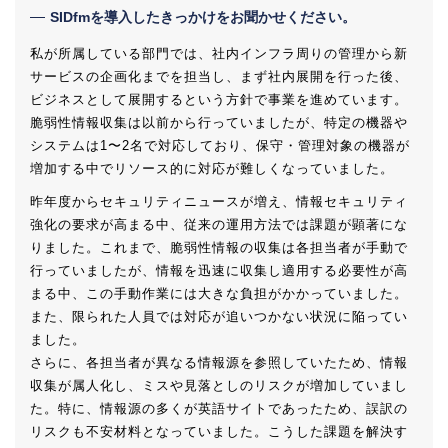
SIDfmを導入したきっかけをお聞かせください。
私が所属している部門では、社内インフラ周りの管理から新
サービスの企画化までを担当し、まず社内展開を行った後、
ビジネスとして展開するという方針で事業を進めています。
脆弱性情報収集は以前から行っていましたが、特定の機器や
システムは1〜2名で対応しており、保守・管理対象の機器が
増加する中でリソース的に対応が難しくなっていました。
昨年度からセキュリティニュースが増え、情報セキュリティ
強化の要求が高まる中、従来の運用方法では課題が顕著にな
りました。これまで、脆弱性情報の収集は各担当者が手動で
行っていましたが、情報を迅速に収集し適用する必要性が高
まる中、この手動作業には大きな負担がかかっていました。
また、限られた人員では対応が追いつかない状況に陥ってい
ました。
さらに、各担当者が異なる情報源を参照していたため、情報
収集が属人化し、ミスや見落としのリスクが増加していまし
た。特に、情報源の多くが英語サイトであったため、誤訳の
リスクも不安材料となっていました。こうした課題を解決す