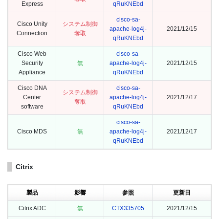
Express
qRuKNEbd
cisco-sa-
Cisco Unity
システム制御
apache-log4j-
2021/12/15
Connection
奪取
qRuKNEbd
Cisco Web
cisco-sa-
Security
無
apache-log4j-
2021/12/15
Appliance
qRuKNEbd
Cisco DNA
cisco-sa-
システム制御
Center
apache-log4j-
2021/12/17
奪取
software
qRuKNEbd
cisco-sa-
Cisco MDS
無
apache-log4j-
2021/12/17
qRuKNEbd
Citrix
製品
影響
参照
更新日
Citrix ADC
無
CTX335705
2021/12/15