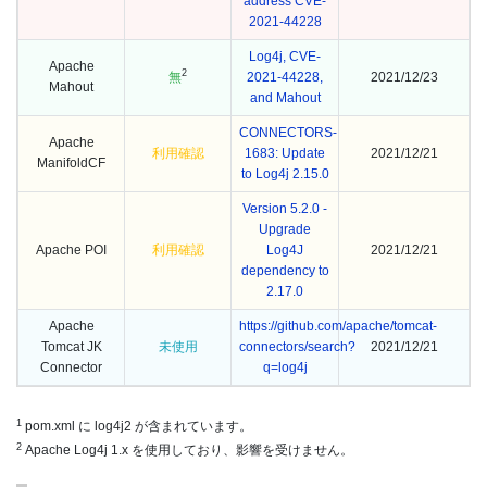
address CVE-
2021-44228
Log4j, CVE-
Apache
2
無
2021-44228,
2021/12/23
Mahout
and Mahout
CONNECTORS-
Apache
利用確認
1683: Update
2021/12/21
ManifoldCF
to Log4j 2.15.0
Version 5.2.0 -
Upgrade
Apache POI
利用確認
Log4J
2021/12/21
dependency to
2.17.0
Apache
https://github.com/apache/tomcat-
Tomcat JK
未使用
connectors/search?
2021/12/21
Connector
q=log4j
1
pom.xml に log4j2 が含まれています。
2
Apache Log4j 1.x を使用しており、影響を受けません。