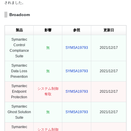
されました。
Broadcom
製品
影響
参照
更新日
Symantec
Control
無
SYMSA19793
2021/12/17
Compliance
Suite
Symantec
Data Loss
無
SYMSA19793
2021/12/17
Prevention
Symantec
システム制御
Endpoint
SYMSA19793
2021/12/17
奪取
Protection
Symantec
Ghost Solution
無
SYMSA19793
2021/12/17
Suite
Symantec
システム制御