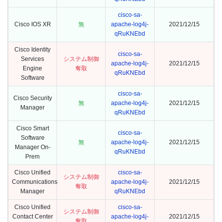
cisco-sa-
Cisco IOS XR
無
apache-log4j-
2021/12/15
qRuKNEbd
Cisco Identity
cisco-sa-
Services
システム制御
apache-log4j-
2021/12/15
Engine
奪取
qRuKNEbd
Software
cisco-sa-
Cisco Security
無
apache-log4j-
2021/12/15
Manager
qRuKNEbd
Cisco Smart
cisco-sa-
Software
無
apache-log4j-
2021/12/15
Manager On-
qRuKNEbd
Prem
Cisco Unified
cisco-sa-
システム制御
Communications
apache-log4j-
2021/12/15
奪取
Manager
qRuKNEbd
Cisco Unified
cisco-sa-
システム制御
Contact Center
apache-log4j-
2021/12/15
奪取