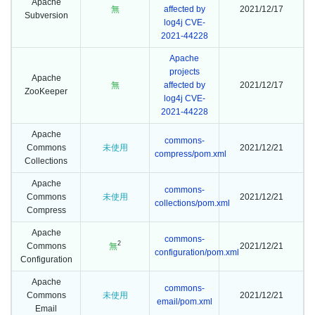
Apache
無
affected by
2021/12/17
Subversion
log4j CVE-
2021-44228
Apache
projects
Apache
無
affected by
2021/12/17
ZooKeeper
log4j CVE-
2021-44228
Apache
commons-
Commons
未使用
2021/12/21
compress/pom.xml
Collections
Apache
commons-
Commons
未使用
2021/12/21
collections/pom.xml
Compress
Apache
commons-
2
Commons
無
2021/12/21
configuration/pom.xml
Configuration
Apache
commons-
Commons
未使用
2021/12/21
email/pom.xml
Email