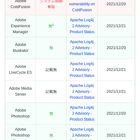
Adobe
システム制御
vulnerability on
2021/12/20
ColdFusion
奪取
ColdFusion
Adobe
Apache Log4j
1
Experience
無
2 Advisory -
2021/12/21
Manager
Product Status
Apache Log4j
Adobe
無
2 Advisory -
2021/12/20
Illustrator
Product Status
Apache Log4j
Adobe
記載無
2 Advisory -
2021/12/21
LiveCycle ES
Product Status
Apache Log4j
Adobe Media
記載無
2 Advisory -
2021/12/21
Server
Product Status
Apache Log4j
Adobe
無
2 Advisory -
2021/12/20
Photoshop
Product Status
Adobe
Apache Log4j
Photoshop
無
2 Advisory -
2021/12/21