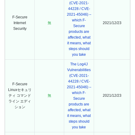
(CVE-2021-
44228 / CVE-
2021-45046) –
F-Secure
which F-
Internet
無
2021/12/23
Secure
Security
products are
affected, what
it means, what
steps should
you take
The Log4J
Vulnerabilities
(CVE-2021-
44228 / CVE-
F-Secure
2021-45046) –
Linuxセキュリ
which F-
ティ コマンド
無
2021/12/23
Secure
ライン エディ
products are
ション
affected, what
it means, what
steps should
you take