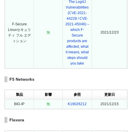
The Log4J
Vulnerabilities
(CVE-2021-
44228 / CVE-
F-Secure
2021-45046) –
Linuxセキュリ
which F-
無
2021/12/23
ティ フル エデ
Secure
ィション
products are
affected, what
it means, what
steps should
you take
F5 Networks
製品
影響
参照
更新日
BIG-IP
無
K19026212
2021/12/15
Flexera