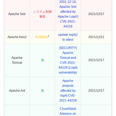
2021-12-10,
Apache Solr
システム制御
affected by
Apache Solr
2021/12/17
奪取
Apache Log4J
CVE-2021-
44228
update log4j2
1
Apache Axis2
利用確認
2021/12/21
to latest
[SECURITY]
Apache
Apache
Tomcat and
無
2021/12/17
Tomcat
CVE-2021-
44228 (Log4j
vulnerability)
Apache
projects
Apache Ant
無
affected by
2021/12/17
log4j CVE-
2021-44228
CloudStack
Advisory on