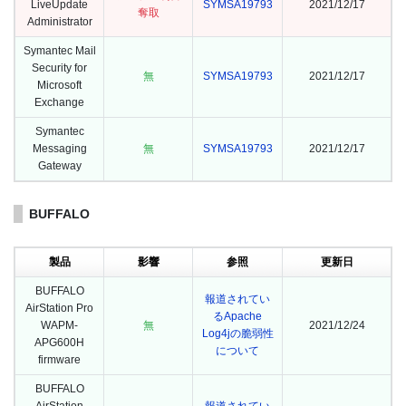
LiveUpdate
SYMSA19793
2021/12/17
奪取
Administrator
Symantec Mail
Security for
無
SYMSA19793
2021/12/17
Microsoft
Exchange
Symantec
Messaging
無
SYMSA19793
2021/12/17
Gateway
BUFFALO
製品
影響
参照
更新日
BUFFALO
報道されてい
AirStation Pro
るApache
WAPM-
無
2021/12/24
Log4jの脆弱性
APG600H
について
firmware
BUFFALO