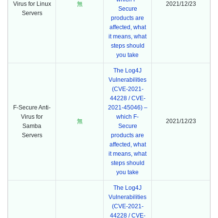
Virus for Linux
無
2021/12/23
Secure
Servers
products are
affected, what
it means, what
steps should
you take
The Log4J
Vulnerabilities
(CVE-2021-
44228 / CVE-
F-Secure Anti-
2021-45046) –
Virus for
which F-
無
2021/12/23
Samba
Secure
Servers
products are
affected, what
it means, what
steps should
you take
The Log4J
Vulnerabilities
(CVE-2021-
44228 / CVE-