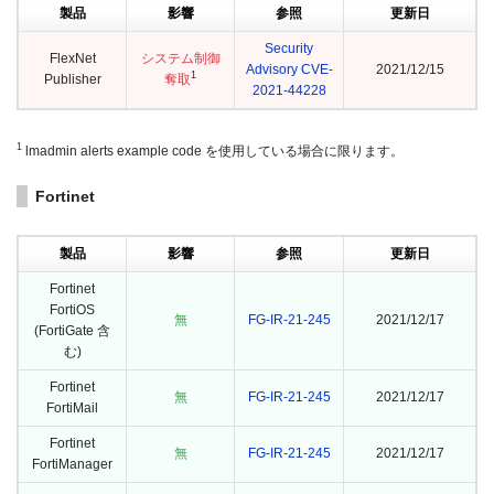
製品
影響
参照
更新日
Security
FlexNet
システム制御
Advisory
CVE-
2021/12/15
1
Publisher
奪取
2021-44228
1
lmadmin alerts example code を使用している場合に限ります。
Fortinet
製品
影響
参照
更新日
Fortinet
FortiOS
無
FG-IR-21-245
2021/12/17
(FortiGate 含
む)
Fortinet
無
FG-IR-21-245
2021/12/17
FortiMail
Fortinet
無
FG-IR-21-245
2021/12/17
FortiManager