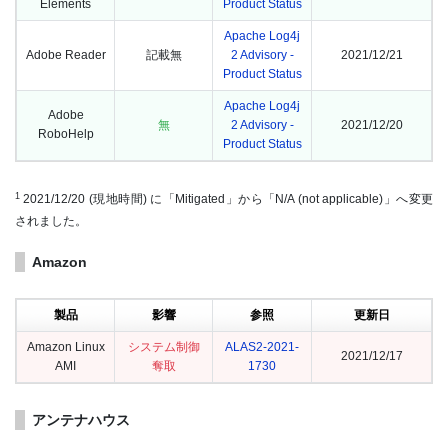
Elements
Product Status
Apache Log4j
Adobe Reader
記載無
2 Advisory -
2021/12/21
Product Status
Apache Log4j
Adobe
無
2 Advisory -
2021/12/20
RoboHelp
Product Status
1
2021/12/20 (現地時間) に「Mitigated」から「N/A (not applicable)」へ変更
されました。
Amazon
製品
影響
参照
更新日
Amazon Linux
システム制御
ALAS2-2021-
2021/12/17
AMI
奪取
1730
アンテナハウス