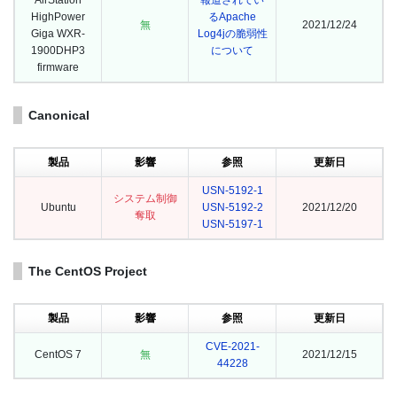
AirStation
報道されてい
HighPower
るApache
無
2021/12/24
Giga WXR-
Log4jの脆弱性
1900DHP3
について
firmware
Canonical
製品
影響
参照
更新日
USN-5192-1
システム制御
Ubuntu
USN-5192-2
2021/12/20
奪取
USN-5197-1
The CentOS Project
製品
影響
参照
更新日
CVE-2021-
CentOS 7
無
2021/12/15
44228