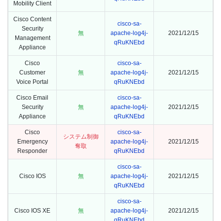
Mobility Client
Cisco Content
cisco-sa-
Security
無
apache-log4j-
2021/12/15
Management
qRuKNEbd
Appliance
Cisco
cisco-sa-
Customer
無
apache-log4j-
2021/12/15
Voice Portal
qRuKNEbd
Cisco Email
cisco-sa-
Security
無
apache-log4j-
2021/12/15
Appliance
qRuKNEbd
Cisco
cisco-sa-
システム制御
Emergency
apache-log4j-
2021/12/15
奪取
Responder
qRuKNEbd
cisco-sa-
Cisco IOS
無
apache-log4j-
2021/12/15
qRuKNEbd
cisco-sa-
Cisco IOS XE
無
apache-log4j-
2021/12/15
qRuKNEbd