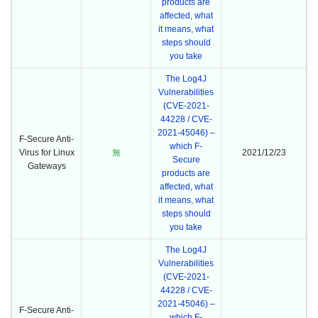
products are
affected, what
it means, what
steps should
you take
The Log4J
Vulnerabilities
(CVE-2021-
44228 / CVE-
2021-45046) –
F-Secure Anti-
which F-
Virus for Linux
無
2021/12/23
Secure
Gateways
products are
affected, what
it means, what
steps should
you take
The Log4J
Vulnerabilities
(CVE-2021-
44228 / CVE-
2021-45046) –
F-Secure Anti-
which F-