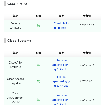
Check Point
製品
影響
参照
更新日
Security
Check Point
無
2021/12/15
Gateway
response ...
Cisco Systems
製品
影響
参照
更新日
cisco-sa-
Cisco ASA
無
apache-log4j-
2021/12/15
Software
qRuKNEbd
cisco-sa-
Cisco Access
無
apache-log4j-
2021/12/15
Registrar
qRuKNEbd
Cisco
cisco-sa-
AnyConnect
無
apache-log4j-
2021/12/15
Secure
qRuKNEbd