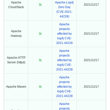
Apache
Apache Log4j
無
2021/12/17
CloudStack
Zero Day
(CVE-2021-
44228)
Apache
projects
Apache
無
affected by
2021/12/17
Hadoop
log4j CVE-
2021-44228
Apache
projects
Apache HTTP
無
affected by
2021/12/17
Server (httpd)
log4j CVE-
2021-44228
Apache
projects
Apache Maven
無
affected by
2021/12/17
log4j CVE-
2021-44228
Apache
projects