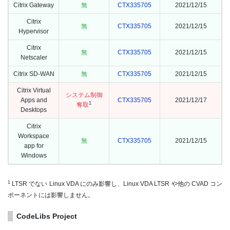
Citrix Gateway
無
CTX335705
2021/12/15
Citrix
無
CTX335705
2021/12/15
Hypervisor
Citrix
無
CTX335705
2021/12/15
Netscaler
Citrix SD-WAN
無
CTX335705
2021/12/15
Citrix Virtual
システム制御
Apps and
CTX335705
2021/12/17
1
奪取
Desktops
Citrix
Workspace
無
CTX335705
2021/12/15
app for
Windows
1
LTSR でない Linux VDA にのみ影響し、Linux VDA LTSR や他の CVAD コン
ポーネントには影響しません。
CodeLibs Project