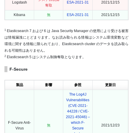
Logstash
ESA-2021-31
2021/12/15
奪取
Kibana
無
ESA-2021-31
2021/12/15
1
Elasticsearch 7 および 6 は Java Security Manager の使用により受ける被害
は情報漏洩にとどまります。なお読み取られる情報はシステム環境変数など
環境に関する情報に限られており、Elasticsearch cluster のデータを読み取ら
れる可能性はありません。
2
Elasticsearch 5 はシステム制御奪取となります。
F-Secure
製品
影響
参照
更新日
The Log4J
Vulnerabilities
(CVE-2021-
44228 / CVE-
2021-45046) –
F-Secure Anti-
which F-
無
2021/12/23
Virus
Secure