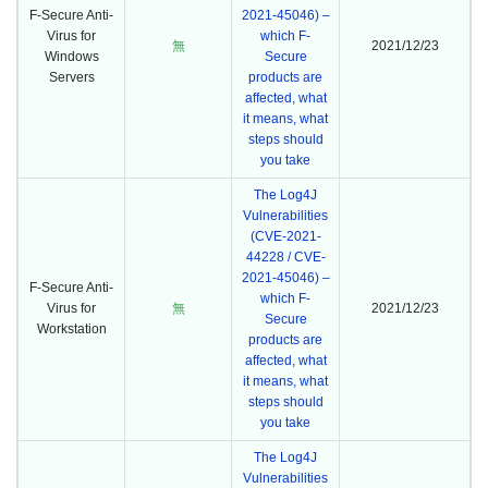
F-Secure Anti-
2021-45046) –
Virus for
which F-
無
2021/12/23
Windows
Secure
Servers
products are
affected, what
it means, what
steps should
you take
The Log4J
Vulnerabilities
(CVE-2021-
44228 / CVE-
2021-45046) –
F-Secure Anti-
which F-
Virus for
無
2021/12/23
Secure
Workstation
products are
affected, what
it means, what
steps should
you take
The Log4J
Vulnerabilities