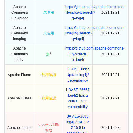
Apache
https://github.com/apache/commons-
Commons
未使用
fileupload/search?
2021/12/21
FileUpload
q=log4j
Apache
https://github.com/apache/commons-
Commons
未使用
imaging/search?
2021/12/21
Imaging
q=log4j
Apache
https://github.com/apache/commons-
2
Commons
無
jelly/search?
2021/12/21
Jelly
q=log4j
FLUME-3395:
Apache Flume
利用確認
Update log4j2
2021/12/21
dependency
HBASE-26557
log4j2 has a
Apache HBase
利用確認
2021/12/21
critical RCE
vulnerability
JAMES-3683
log4j 2.14.1 ->
システム制御
Apache James
2.15.0 to
2021/12/23
奪取