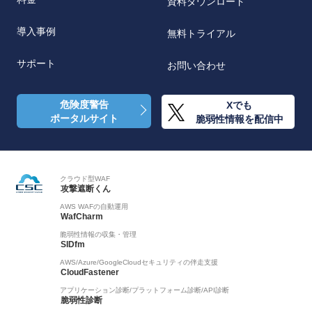
資料ダウンロード
導入事例
無料トライアル
サポート
お問い合わせ
危険度警告
Xでも
ポータルサイト
脆弱性情報を配信中
クラウド型WAF
攻撃遮断くん
AWS WAFの自動運用
WafCharm
脆弱性情報の収集・管理
SIDfm
AWS/Azure/GoogleCloudセキュリティの伴走支援
CloudFastener
アプリケーション診断/プラットフォーム診断/API診断
脆弱性診断