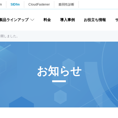
m
SIDfm
CloudFastener
脆弱性診断
製品ラインアップ
料金
導入事例
お役立ち情報
公開しました。
お知らせ